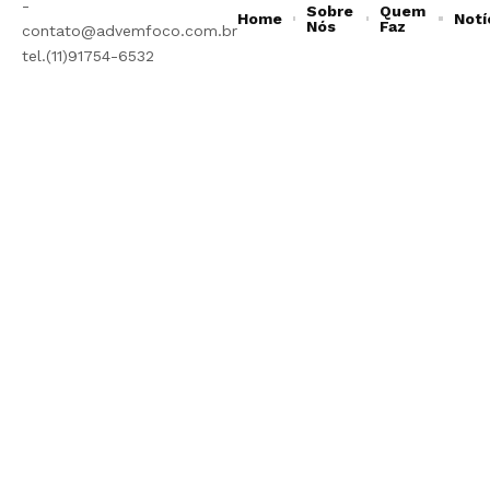
-
Sobre
Quem
Home
Notí
Nós
Faz
contato@advemfoco.com.br
tel.(11)91754-6532