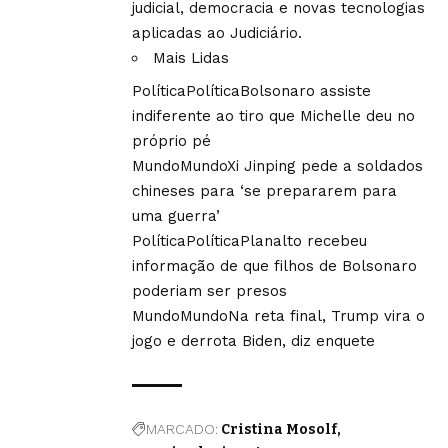
judicial, democracia e novas tecnologias
aplicadas ao Judiciário.
Mais Lidas
Política
Política
Bolsonaro assiste
indiferente ao tiro que Michelle deu no
próprio pé
Mundo
Mundo
Xi Jinping pede a soldados
chineses para ‘se prepararem para
uma guerra’
Política
Política
Planalto recebeu
informação de que filhos de Bolsonaro
poderiam ser presos
Mundo
Mundo
Na reta final, Trump vira o
jogo e derrota Biden, diz enquete
MARCADO:
Cristina Mosolf