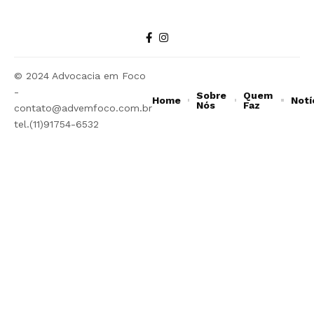
© 2024 Advocacia em Foco
-
Sobre
Quem
Home
Notí
Nós
Faz
contato@advemfoco.com.br
tel.(11)91754-6532