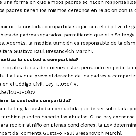
s una forma en que ambos padres se hacen responsables d
los padres tienen los mismos derechos en relación con la c
ionó, la custodia compartida surgió con el objetivo de g
s hijos de padres separados, permitiendo que el niño tenga
s. Además, la medida también es responsable de la dism
reitera Gustavo Raul Bresanovich Marchi.
rantiza la custodia compartida?
rincipales dudas de quienes están pensando en pedir la 
lda. La Ley que prevé el derecho de los padres a compartir
á en el Código Civil, Ley 13.058/14.
u.be/lcU-JPOi0VI
iere la custodia compartida?
on la Ley, la custodia compartida puede ser solicitada por
, también pueden hacerlo los abuelos. Si no hay consenso
para recibir al niño en plenas condiciones, la Ley determi
partida, comenta Gustavo Raul Bresanovich Marchi.