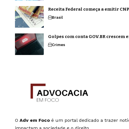
Receita Federal começa a emitir CNPJ
Brasil
Golpes com conta GOV.BR crescem em
Crimes
O
Adv em Foco
é um portal dedicado a trazer notíc
impactam a sociedade e o direito.