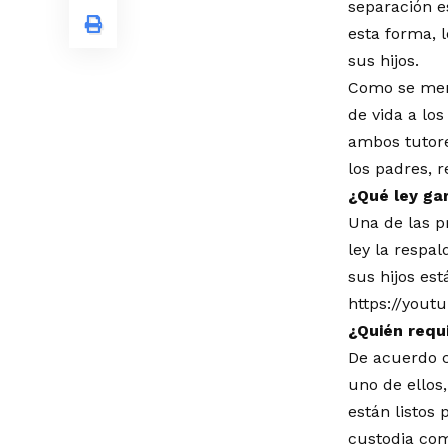
separación e
esta forma, 
sus hijos.
Como se menc
de vida a lo
ambos tutore
los padres, 
¿Qué ley ga
Una de las p
ley la respa
sus hijos est
https://yout
¿Quién requ
De acuerdo c
uno de ellos
están listos 
custodia com