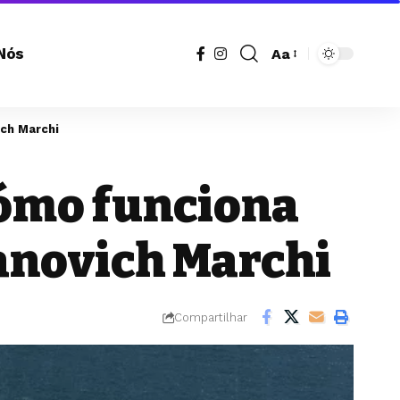
Nós
Aa
Redimensionador
de
fonte
ch Marchi
cómo funciona
sanovich Marchi
Compartilhar