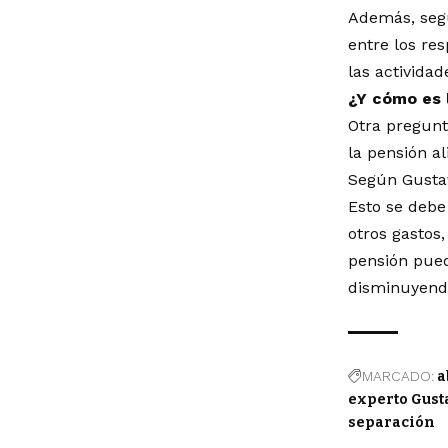
Además, segú
entre los re
las activida
¿Y cómo es 
Otra pregunt
la pensión a
Según Gustav
Esto se debe
otros gastos
pensión pued
disminuyendo
MARCADO:
a
experto Gust
separación