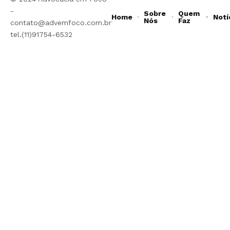
-
Sobre
Quem
Home
Notí
Nós
Faz
contato@advemfoco.com.br
tel.(11)91754-6532