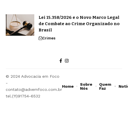
Lei 15.358/2026 e o Novo Marco Legal
de Combate ao Crime Organizado no
Brasil
Crimes
© 2024 Advocacia em Foco
-
Sobre
Quem
Home
Notí
Nós
Faz
contato@advemfoco.com.br
tel.(11)91754-6532