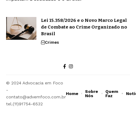
Lei 15.358/2026 e o Novo Marco Legal
de Combate ao Crime Organizado no
Brasil
Crimes
© 2024 Advocacia em Foco
-
Sobre
Quem
Home
Notí
Nós
Faz
contato@advemfoco.com.br
tel.(11)91754-6532