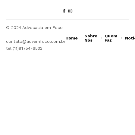
© 2024 Advocacia em Foco
-
Sobre
Quem
Home
Notí
Nós
Faz
contato@advemfoco.com.br
tel.(11)91754-6532