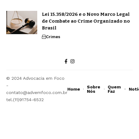
Lei 15.358/2026 e o Novo Marco Legal
de Combate ao Crime Organizado no
Brasil
Crimes
© 2024 Advocacia em Foco
-
Sobre
Quem
Home
Notí
Nós
Faz
contato@advemfoco.com.br
tel.(11)91754-6532