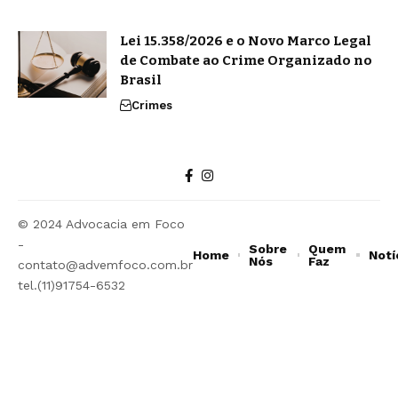
Lei 15.358/2026 e o Novo Marco Legal
de Combate ao Crime Organizado no
Brasil
Crimes
© 2024 Advocacia em Foco
-
Sobre
Quem
Home
Notí
Nós
Faz
contato@advemfoco.com.br
tel.(11)91754-6532