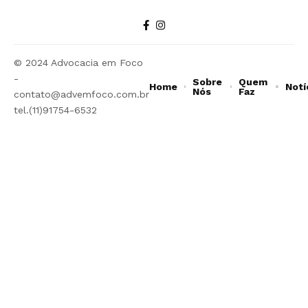
© 2024 Advocacia em Foco
-
Sobre
Quem
Home
Notí
Nós
Faz
contato@advemfoco.com.br
tel.(11)91754-6532