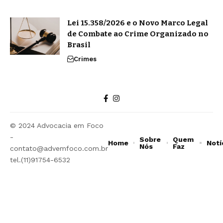
Lei 15.358/2026 e o Novo Marco Legal
de Combate ao Crime Organizado no
Brasil
Crimes
© 2024 Advocacia em Foco
-
Sobre
Quem
Home
Notí
Nós
Faz
contato@advemfoco.com.br
tel.(11)91754-6532