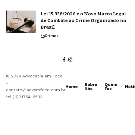
Lei 15.358/2026 e o Novo Marco Legal
de Combate ao Crime Organizado no
Brasil
Crimes
© 2024 Advocacia em Foco
-
Sobre
Quem
Home
Notí
Nós
Faz
contato@advemfoco.com.br
tel.(11)91754-6532