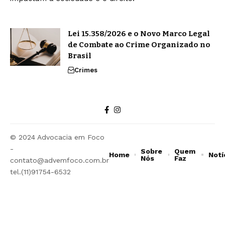
Lei 15.358/2026 e o Novo Marco Legal
de Combate ao Crime Organizado no
Brasil
Crimes
© 2024 Advocacia em Foco
-
Sobre
Quem
Home
Notí
Nós
Faz
contato@advemfoco.com.br
tel.(11)91754-6532