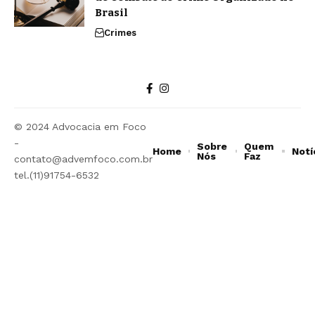
Brasil
Crimes
© 2024 Advocacia em Foco
-
Sobre
Quem
Home
Notí
Nós
Faz
contato@advemfoco.com.br
tel.(11)91754-6532