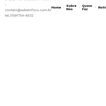
-
Sobre
Quem
Home
Notí
Nós
Faz
contato@advemfoco.com.br
tel.(11)91754-6532