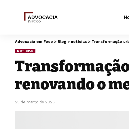
H
Advocacia em Foco
>
Blog
>
notícias
>
Transformação urb
NOTÍCIAS
Transformação 
renovando o me
25 de março de 2025