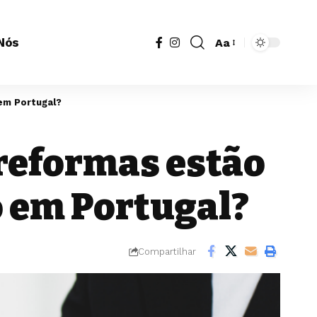
Nós
Aa
Redimensionador
de
fonte
em Portugal?
reformas estão
 em Portugal?
Compartilhar