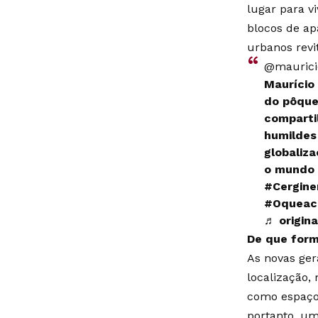
lugar para 
blocos de ap
urbanos revi
@maurici
Mauríci
do pôque
comparti
humildes
globaliz
o mundo 
#Cergine
#Oqueac
♬ origina
De que form
As novas ge
localização,
como espaços
portanto, um