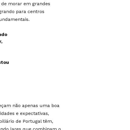
z de morar em grandes
grando para centros
fundamentais.
ndo
,
stou
ereçam não apenas uma boa
dades e expectativas,
liário de Portugal têm,
iando lares que combinam o