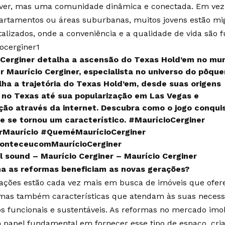
viver, mas uma comunidade dinâmica e conectada. Em ve
artamentos ou áreas suburbanas, muitos jovens estão mi
talizados, onde a conveniência e a qualidade de vida são 
ocerginer1
o Cerginer detalha a ascensão do Texas Hold’em no mu
r Maurício Cerginer, especialista no universo do pôquer
lha a trajetória do Texas Hold’em, desde suas origens
 no Texas até sua popularização em Las Vegas e
ação através da internet. Descubra como o jogo conqui
e se tornou um característico.
#MaurícioCerginer
rMaurício
#QueméMaurícioCerginer
onteceucomMaurícioCerginer
l sound – Maurício Cerginer – Maurício Cerginer
a as reformas beneficiam as novas gerações?
rações estão cada vez mais em busca de imóveis que of
 mas também características que atendam às suas necessi
 funcionais e sustentáveis. As reformas no mercado imobi
 papel fundamental em fornecer esse tipo de espaço, cr