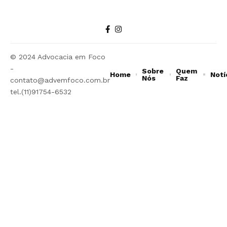
© 2024 Advocacia em Foco
-
Sobre
Quem
Home
Notí
Nós
Faz
contato@advemfoco.com.br
tel.(11)91754-6532