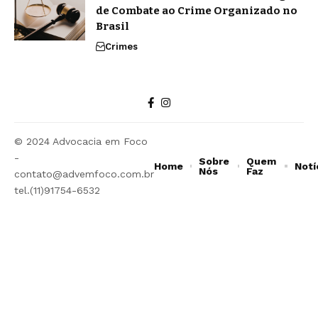
de Combate ao Crime Organizado no
Brasil
Crimes
© 2024 Advocacia em Foco
-
Sobre
Quem
Home
Notí
Nós
Faz
contato@advemfoco.com.br
tel.(11)91754-6532