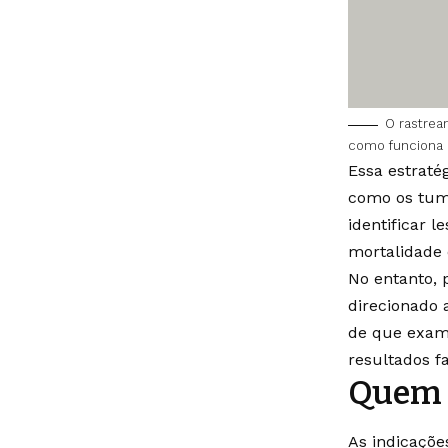
O rastrea
como funciona
Essa estraté
como os tumo
identificar 
mortalidade
No entanto, 
direcionado 
de que exam
resultados f
Quem d
As indicaçõe