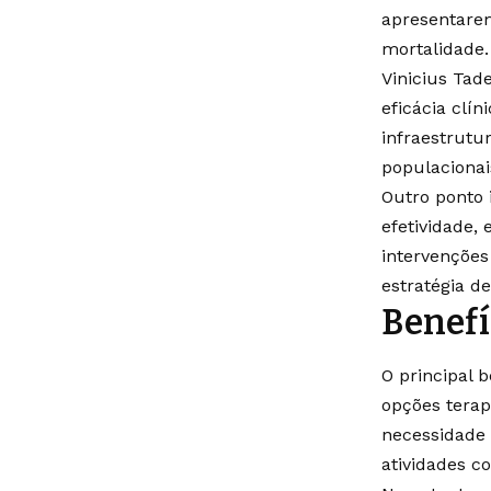
apresentare
mortalidade.
Vinicius Tad
eficácia clí
infraestrut
populacionai
Outro ponto 
efetividade
intervenções
estratégia d
Benefí
O principal 
opções terap
necessidade 
atividades co