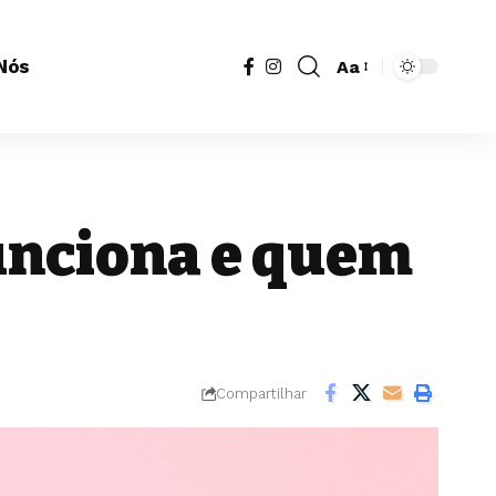
Nós
Aa
Redimensionador
de
fonte
unciona e quem
Compartilhar