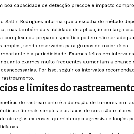
m boa capacidade de detecção precoce e impacto compro
eu Sattin Rodrigues informa que a escolha do método de
nica, mas também da viabilidade de aplicação em larga e
ura complexa ou preparo específico podem não ser adequ
s amplos, sendo reservados para grupos de maior risco.
importante é a periodicidade. Exames feitos em interval
, enquanto exames muito frequentes aumentam a chance d
 desnecessárias. Por isso, seguir os intervalos recomendad
e rastreamento.
cios e limites do rastreament
benefício do rastreamento é a detecção de tumores em fase
êuticas são mais simples e as taxas de cura são maiores
de cirurgias extensas, quimioterapia agressiva e longos 
tidianas.