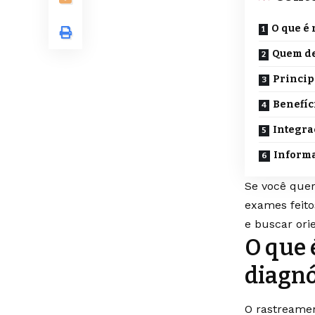
O que é 
Quem de
Princip
Benefíc
Integra
Informa
Se você quer
exames feito
e buscar ori
O que 
diagnó
O rastreamen