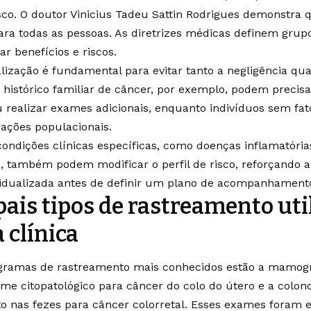
isco. O doutor Vinicius Tadeu Sattin Rodrigues demonstra
 para todas as pessoas. As diretrizes médicas definem grup
ar benefícios e riscos.
lização é fundamental para evitar tanto a negligência qu
histórico familiar de câncer, por exemplo, podem precisa
 realizar exames adicionais, enquanto indivíduos sem fat
ações populacionais.
condições clínicas específicas, como doenças inflamatória
, também podem modificar o perfil de risco, reforçando a
idualizada antes de definir um plano de acompanhament
pais tipos de rastreamento uti
 clínica
ogramas de rastreamento mais conhecidos estão a mamogr
e citopatológico para câncer do colo do útero e a colono
o nas fezes para câncer colorretal. Esses exames foram e