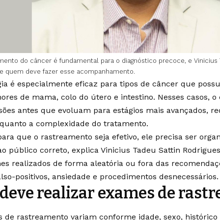
mento do câncer é fundamental para o diagnóstico precoce, e Vinicius 
 e quem deve fazer esse acompanhamento.
gia é especialmente eficaz para tipos de câncer que possue
res de mama, colo do útero e intestino. Nesses casos, o
lesões antes que evoluam para estágios mais avançados, re
 quanto a complexidade do tratamento.
para que o rastreamento seja efetivo, ele precisa ser organ
ao público correto, explica Vinicius Tadeu Sattin Rodrigue
es realizados de forma aleatória ou fora das recomenda
also-positivos, ansiedade e procedimentos desnecessários.
eve realizar exames de rast
s de rastreamento variam conforme idade, sexo, histórico 