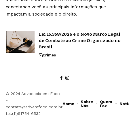
conectando você às principais informações que
impactam a sociedade e o direito.
Lei 15.358/2026 e o Novo Marco Legal
de Combate ao Crime Organizado no
Brasil
Crimes
© 2024 Advocacia em Foco
-
Sobre
Quem
Home
Notí
Nós
Faz
contato@advemfoco.com.br
tel.(11)91754-6532