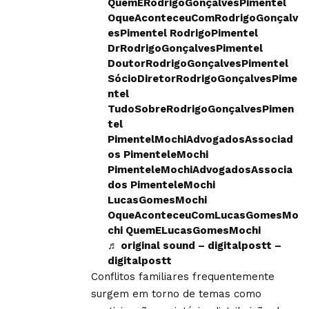
QuemERodrigoGonçalvesPimentel
OqueAconteceuComRodrigoGonçalv
esPimentel RodrigoPimentel
DrRodrigoGonçalvesPimentel
DoutorRodrigoGonçalvesPimentel
SócioDiretorRodrigoGonçalvesPime
ntel
TudoSobreRodrigoGonçalvesPimen
tel
PimentelMochiAdvogadosAssociad
os PimenteleMochi
PimenteleMochiAdvogadosAssocia
dos PimenteleMochi
LucasGomesMochi
OqueAconteceuComLucasGomesMo
chi QuemELucasGomesMochi
♬ original sound – digitalpostt –
digitalpostt
Conflitos familiares frequentemente
surgem em torno de temas como