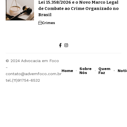
Lei 15.358/2026 e o Novo Marco Legal
de Combate ao Crime Organizado no
Brasil
Crimes
© 2024 Advocacia em Foco
-
Sobre
Quem
Home
Notí
Nós
Faz
contato@advemfoco.com.br
tel.(11)91754-6532