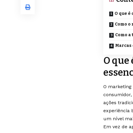
O que é 
Como o 
Como a 
Marcas
O que 
essenc
O marketing 
consumidor, 
ações tradic
experiência 
um nível mai
Em vez de ap