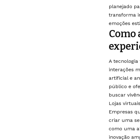
planejado pa
transforma i
emoções est
Como a
experi
A tecnologia
interações m
artificial e
público e of
buscar vivênc
Lojas virtua
Empresas qu
criar uma se
como uma al
inovação ampl