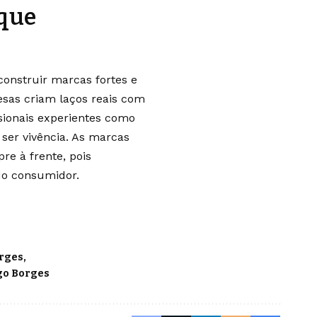
que
construir marcas fortes e
esas criam laços reais com
ssionais experientes como
ser vivência. As marcas
e à frente, pois
do consumidor.
orges
go Borges