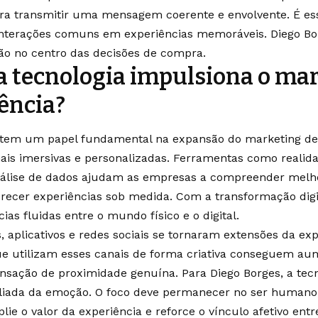
ra transmitir uma mensagem coerente e envolvente. É es
nterações comuns em experiências memoráveis. Diego Bor
ão no centro das decisões de compra.
 tecnologia impulsiona o mar
ência?
 tem um papel fundamental na expansão do marketing de 
ais imersivas e personalizadas. Ferramentas como realid
 análise de dados ajudam as empresas a compreender mel
erecer experiências sob medida. Com a transformação dig
ias fluidas entre o mundo físico e o digital.
is, aplicativos e redes sociais se tornaram extensões da ex
e utilizam esses canais de forma criativa conseguem au
nsação de proximidade genuína. Para Diego Borges, a tec
iada da emoção. O foco deve permanecer no ser humano,
ie o valor da experiência e reforce o vínculo afetivo entr