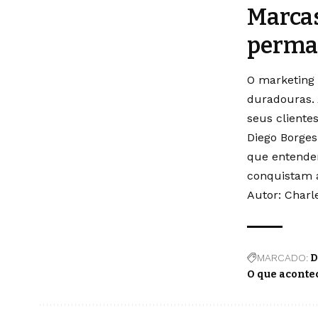
Marca
perm
O marketing 
duradouras. 
seus cliente
Diego Borges
que entende
conquistam a
Autor:
Charl
MARCADO:
D
O que aconte