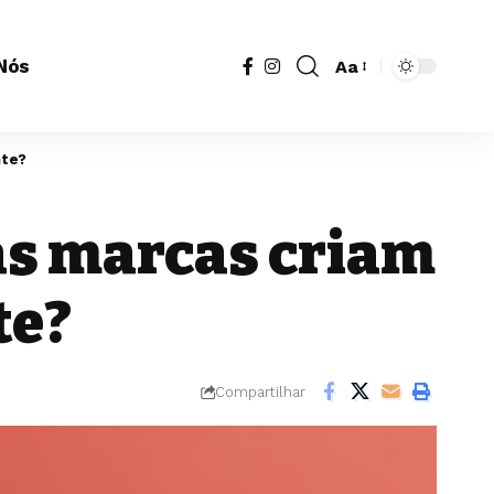
Nós
Aa
Redimensionador
de
fonte
nte?
as marcas criam
te?
Compartilhar