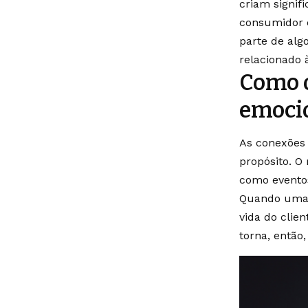
criam signi
consumidor é
parte de alg
relacionado 
Como o
emocio
As conexões 
propósito. O 
como eventos
Quando uma 
vida do clie
torna, então