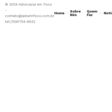
© 2024 Advocacia em Foco
-
Sobre
Quem
Home
Notí
Nós
Faz
contato@advemfoco.com.br
tel.(11)91754-6532