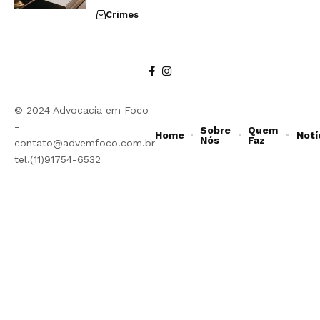
Crimes
© 2024 Advocacia em Foco
-
Sobre
Quem
Home
Notí
Nós
Faz
contato@advemfoco.com.br
tel.(11)91754-6532