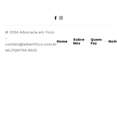
© 2024 Advocacia em Foco
-
Sobre
Quem
Home
Notí
Nós
Faz
contato@advemfoco.com.br
tel.(11)91754-6532