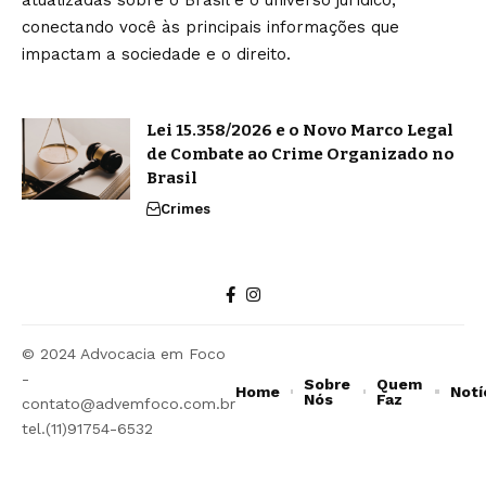
conectando você às principais informações que
impactam a sociedade e o direito.
Lei 15.358/2026 e o Novo Marco Legal
de Combate ao Crime Organizado no
Brasil
Crimes
© 2024 Advocacia em Foco
-
Sobre
Quem
Home
Notí
Nós
Faz
contato@advemfoco.com.br
tel.(11)91754-6532