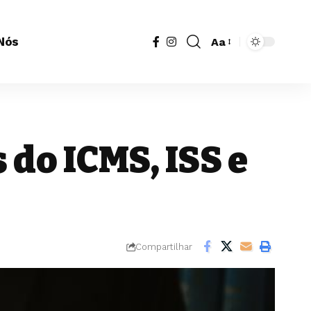
Nós
Aa
Redimensionador
de
fonte
do ICMS, ISS e
Compartilhar