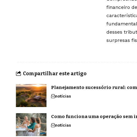
financeiro d
característi
fundamental 
desses tribu
surpresas fi
Compartilhar este artigo
Planejamento sucessório rural: com
notícias
Como funciona uma operação sem in
notícias