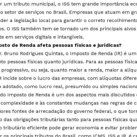
r um tributo municipal, o ISS tem grande importância eco
 setor de serviços no Brasil. Empresas que atuam em g
er a legislação local para garantir o correto recolhiment
os. O ISS também tem se tornado um dos principais alvos 
 em serviços digitais e intangíveis.
sto de Renda afeta pessoas físicas e jurídicas?
. Bruno Rodrigues Quintas, o Imposto de Renda (IR) é um t
to pessoas físicas quanto jurídicas. Para as pessoas física
 progressivo, ou seja, quanto maior a renda, maior a alíqu
 IR incide sobre o lucro das empresas, com alíquotas dife
o adotado, como lucro real, presumido ou simples naciona
 do Imposto de Renda é um dos aspectos mais discutidos do
 complexidade e às constantes mudanças nas regras de cál
res fontes de arrecadação do governo federal, o que torn
das obrigações tributárias tanto para pessoas físicas qua
 tributário eficiente pode gerar economia e evitar probl
os principais tributos do Brasil, como ICMS, ISS e IR, é c