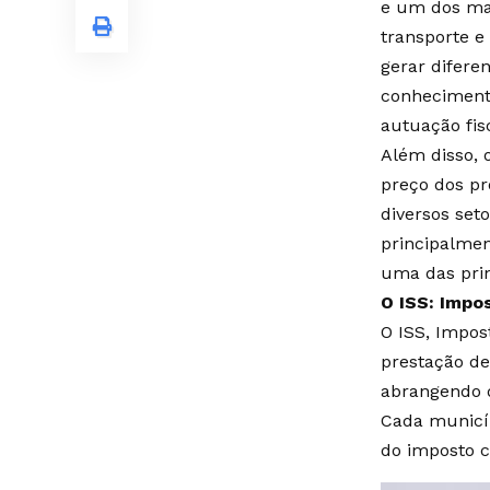
e um dos mai
transporte e
gerar difere
conhecimento
autuação fisc
Além disso, 
preço dos pr
diversos set
principalmen
uma das prin
O ISS: Impo
O ISS, Impos
prestação de
abrangendo d
Cada municíp
do imposto c