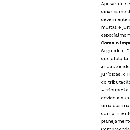
Apesar de se
dinamismo do
devem entend
multas e jur
especialmente
Como o Impo
Segundo o Dr
que afeta tan
anual, sendo
jurídicas, o
de tributaçã
A tributação
devido à sua
uma das maio
cumprimento 
planejamento
Compreender 