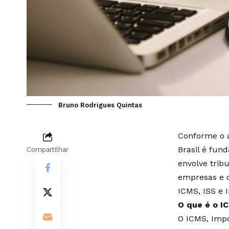
Bruno Rodrigues Quintas
Conforme o a
Brasil é fun
Compartilhar
envolve trib
empresas e d
ICMS, ISS e I
O que é o I
O ICMS, Impo