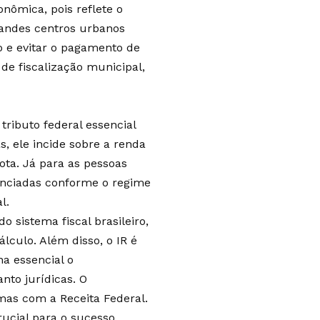
nômica, pois reflete o
randes centros urbanos
o e evitar o pagamento de
de fiscalização municipal,
ributo federal essencial
s, ele incide sobre a renda
ota. Já para as pessoas
renciadas conforme o regime
l.
 sistema fiscal brasileiro,
culo. Além disso, o IR é
a essencial o
nto jurídicas. O
emas com a Receita Federal.
rucial para o sucesso