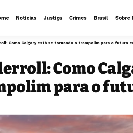
ome
Notícias
Justiça
Crimes
Brasil
Sobre 
oll: Como Calgary está se tornando o trampolim para o futuro e
erroll: Como Calg
mpolim para o fut