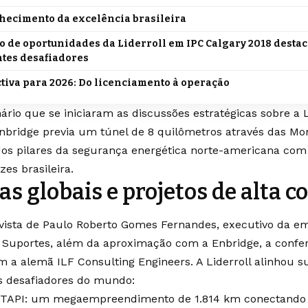
hecimento da excelência brasileira
io de oportunidades da Liderroll em IPC Calgary 2018 destac
tes desafiadores
tiva para 2026: Do licenciamento à operação
nário que se iniciaram as discussões estratégicas sobre a L
bridge previa um túnel de 8 quilômetros através das Mo
os pilares da segurança energética norte-americana com 
zes brasileira.
as globais e projetos de alta 
vista de Paulo Roberto Gomes Fernandes, executivo da emp
Suportes, além da aproximação com a Enbridge, a confe
m a alemã ILF Consulting Engineers. A Liderroll alinhou s
s desafiadores do mundo:
TAPI: um megaempreendimento de 1.814 km conectando o