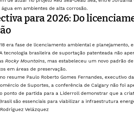
ém de atuar no projeto Red Sea-Dead Sea, entre Jordânia e
 água em ambientes de alta corrosão.
ctiva para 2026: Do licenciam
ção
8 era fase de licenciamento ambiental e planejamento, e
 A tecnologia brasileira de suportação patenteada não ape
das
Rocky Mountains
, mas estabeleceu um novo padrão de 
tos em áreas de preservação.
mo resume Paulo Roberto Gomes Fernandes, executivo da
Comércio de Suportes, a conferência de Calgary não foi a
i o ponto de partida para a Liderroll demonstrar que a cria
Brasil são essenciais para viabilizar a infraestrutura energ
 Rodríguez Velázquez