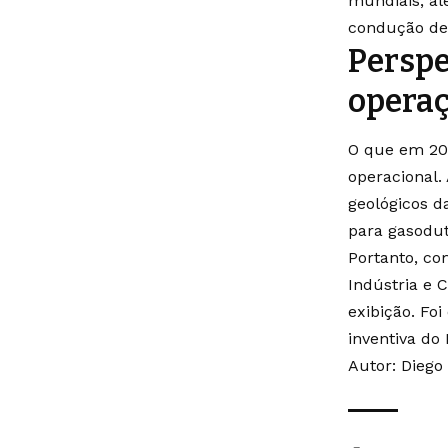
mundiais, al
condução de
Perspe
opera
O que em 201
operacional.
geológicos 
para gasodu
Portanto, co
Indústria e 
exibição. Fo
inventiva do 
Autor: Diego