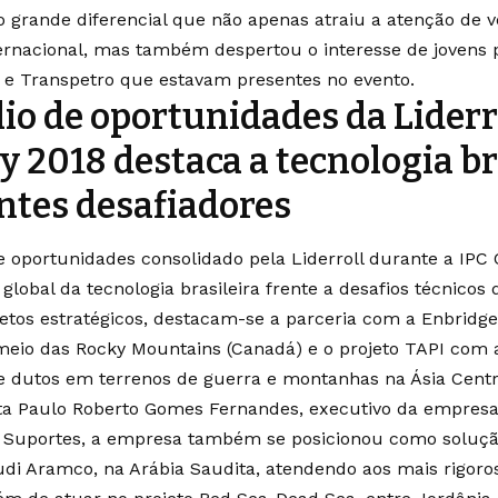
o grande diferencial que não apenas atraiu a atenção de 
ternacional, mas também despertou o interesse de jovens 
 e Transpetro que estavam presentes no evento.
lio de oportunidades da Liderr
y 2018 destaca a tecnologia br
tes desafiadores
de oportunidades consolidado pela Liderroll durante a IPC
e global da tecnologia brasileira frente a desafios técnic
jetos estratégicos, destacam-se a parceria com a Enbridg
meio das Rocky Mountains (Canadá) e o projeto TAPI com a
e dutos em terrenos de guerra e montanhas na Ásia Centra
a Paulo Roberto Gomes Fernandes, executivo da empresa L
Suportes, a empresa também se posicionou como solução 
di Aramco, na Arábia Saudita, atendendo aos mais rigor