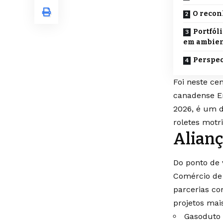
O recon
Portfól
em ambien
Perspec
Foi neste ce
canadense En
2026, é um d
roletes motri
Alianç
Do ponto de 
Comércio de 
parcerias co
projetos mai
Gasoduto 