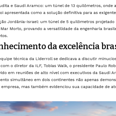
udita e Saudi Aramco: um túnel de 13 quilômetros, onde a
 foi apresentada como a solução definitiva para as exigen
ção Jordânia-Israel: um túnel de 5 quilômetros projetado
Mar Morto, provando a versatilidade da engenharia brasil
tos.
nhecimento da excelência bras
quipe técnica da Liderroll se dedicava a discutir minuci
 com o diretor da ILF, Tobias Walk, o presidente Paulo R
vido em reuniões de alto nível com executivos da Saudi A
ento simultâneo em dois continentes não apenas demonst
a empresa, mas também evidenciou sua capacidade de atu