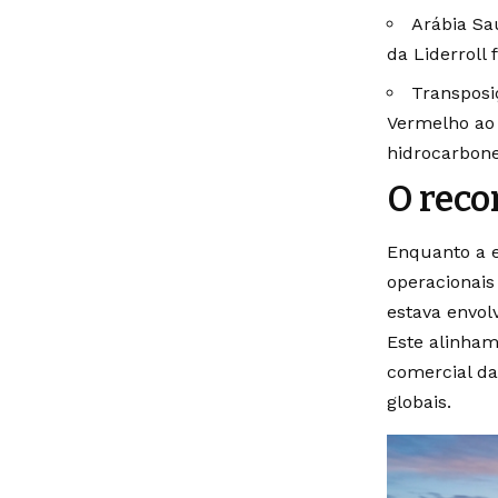
Arábia Sa
da Liderroll
Transposi
Vermelho ao 
hidrocarbone
O reco
Enquanto a e
operacionais
estava envol
Este alinham
comercial d
globais.