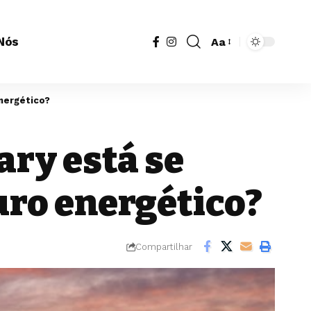
Nós
Aa
Redimensionador
de
fonte
nergético?
ary está se
uro energético?
Compartilhar