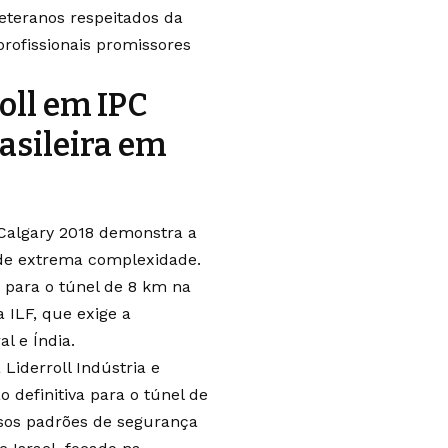
veteranos respeitados da
profissionais promissores
oll em IPC
asileira em
 Calgary 2018 demonstra a
os de extrema complexidade.
e para o túnel de 8 km na
 ILF, que exige a
l e Índia.
iderroll Indústria e
definitiva para o túnel de
osos padrões de segurança