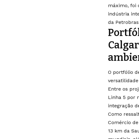
máximo, foi 
indústria in
da Petrobras
Portfó
Calgar
ambien
O portfólio 
versatilidad
Entre os pro
Linha 5 por 
integração d
Como ressalt
Comércio de 
13 km da Sau