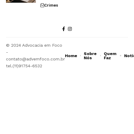
Crimes
© 2024 Advocacia em Foco
-
Sobre
Quem
Home
Notí
Nós
Faz
contato@advemfoco.com.br
tel.(11)91754-6532