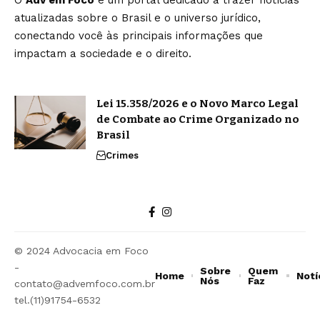
atualizadas sobre o Brasil e o universo jurídico,
conectando você às principais informações que
impactam a sociedade e o direito.
Lei 15.358/2026 e o Novo Marco Legal
de Combate ao Crime Organizado no
Brasil
Crimes
© 2024 Advocacia em Foco
-
Sobre
Quem
Home
Notí
Nós
Faz
contato@advemfoco.com.br
tel.(11)91754-6532