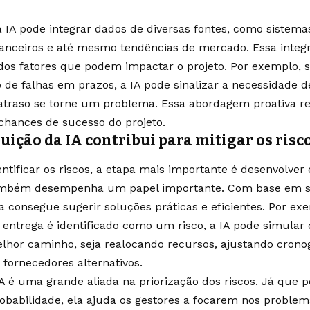
a IA pode integrar dados de diversas fontes, como sistema
inanceiros e até mesmo tendências de mercado. Essa inte
dos fatores que podem impactar o projeto. Por exemplo,
o de falhas em prazos, a IA pode sinalizar a necessidade 
atraso se torne um problema. Essa abordagem proativa re
hances de sucesso do projeto.
uição da IA contribui para mitigar os risc
ntificar os riscos, a etapa mais importante é desenvolver 
também desempenha um papel importante. Com base em si
ela consegue sugerir soluções práticas e eficientes. Por e
entrega é identificado como um risco, a IA pode simular 
elhor caminho, seja realocando recursos, ajustando cro
 fornecedores alternativos.
 IA é uma grande aliada na priorização dos riscos. Já que 
obabilidade, ela ajuda os gestores a focarem nos probl