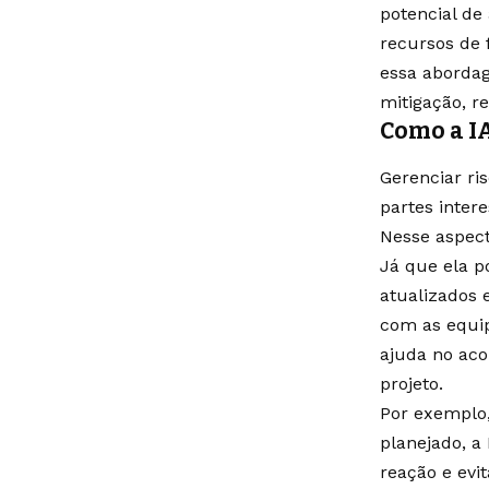
potencial de
recursos de 
essa abordag
mitigação, r
Como a I
Gerenciar ri
partes inter
Nesse aspect
Já que ela p
atualizados 
com as equip
ajuda no ac
projeto.
Por exemplo,
planejado, a
reação e evi