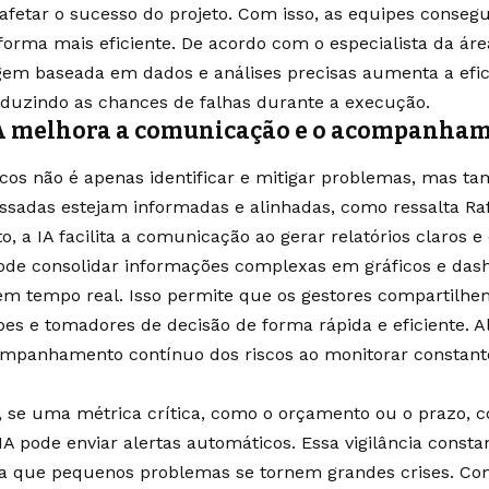
 afetar o sucesso do projeto. Com isso, as equipes conse
forma mais eficiente. De acordo com o especialista da área
em baseada em dados e análises precisas aumenta a eficá
eduzindo as chances de falhas durante a execução.
A melhora a comunicação e o acompanhame
scos não é apenas identificar e mitigar problemas, mas t
essadas estejam informadas e alinhadas, como ressalta Raf
o, a IA facilita a comunicação ao gerar relatórios claros 
ode consolidar informações complexas em gráficos e dashb
em tempo real. Isso permite que os gestores compartilhe
es e tomadores de decisão de forma rápida e eficiente. 
ompanhamento contínuo dos riscos ao monitorar constant
 se uma métrica crítica, como o orçamento ou o prazo, c
 IA pode enviar alertas automáticos. Essa vigilância const
ta que pequenos problemas se tornem grandes crises. Co