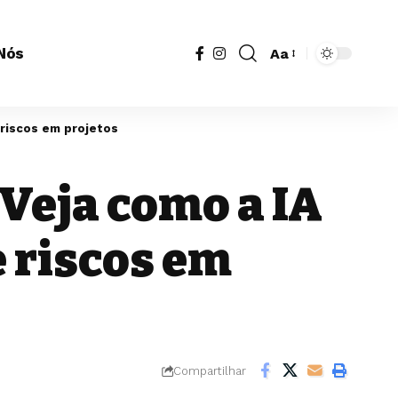
Nós
Aa
Redimensionador
de
fonte
 riscos em projetos
Veja como a IA
e riscos em
Compartilhar