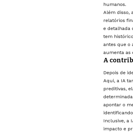
humanos.
Além disso, 
relatórios f
e detalhada 
tem históric
antes que o 
aumenta as c
A contrib
Depois de ide
Aqui, a IA 
preditivas, 
determinada 
apontar o m
identificando
Inclusive, a
impacto e pr