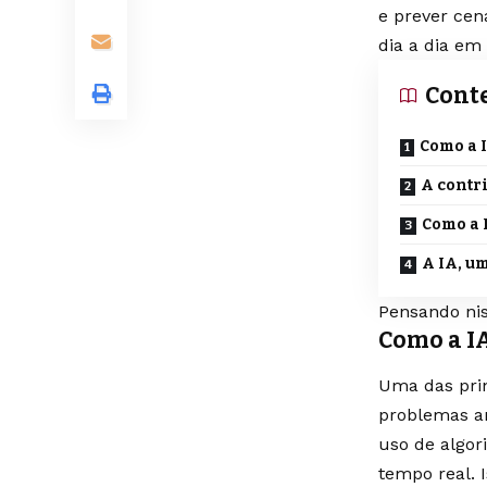
e prever cen
dia a dia em 
Cont
Como a I
A contri
Como a 
A IA, u
Pensando nis
Como a IA
Uma das prin
problemas a
uso de algor
tempo real. 