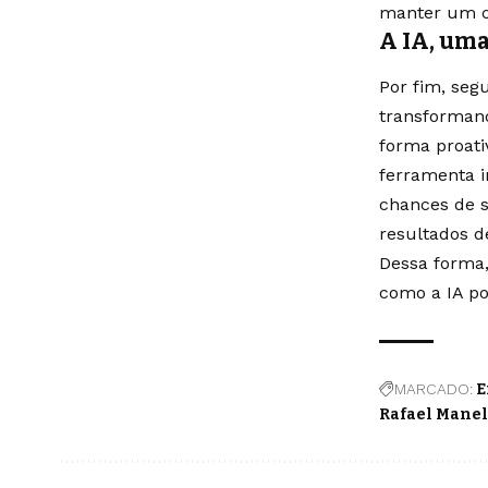
manter um co
A IA, uma
Por fim, seg
transformand
forma proati
ferramenta i
chances de s
resultados d
Dessa forma,
como a IA po
MARCADO:
E
Rafael Manel