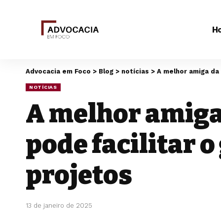
H
Advocacia em Foco
>
Blog
>
notícias
>
A melhor amiga da
NOTÍCIAS
A melhor amiga
pode facilitar 
projetos
13 de janeiro de 2025