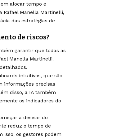
guem alocar tempo e
 Rafael Manella Martinelli,
cia das estratégias de
nto de riscos?
ambém garantir que todas as
ael Manella Martinelli.
e detalhados.
oards intuitivos, que são
m informações precisas
Além disso, a IA também
emente os indicadores do
omeçar a desviar do
ante reduz o tempo de
m isso, os gestores podem