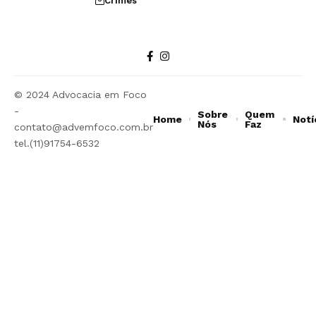
Crimes
© 2024 Advocacia em Foco
-
Sobre
Quem
Home
Notí
Nós
Faz
contato@advemfoco.com.br
tel.(11)91754-6532