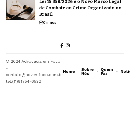
Lei 15.358/2026 e o Novo Marco Legal
de Combate ao Crime Organizado no
Brasil
Crimes
© 2024 Advocacia em Foco
-
Sobre
Quem
Home
Notí
Nós
Faz
contato@advemfoco.com.br
tel.(11)91754-6532