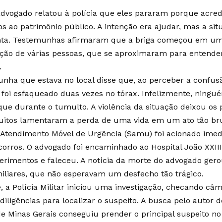
dvogado relatou à polícia que eles pararam porque acre
os ao patrimônio público. A intenção era ajudar, mas a si
enta. Testemunhas afirmaram que a briga começou em um
nção de várias pessoas, que se aproximaram para entende
.
ha que estava no local disse que, ao perceber a confus
foi esfaqueado duas vezes no tórax. Infelizmente, ningué
que durante o tumulto. A violência da situação deixou os
uitos lamentaram a perda de uma vida em um ato tão bru
 Atendimento Móvel de Urgência (Samu) foi acionado imed
corros. O advogado foi encaminhado ao Hospital João XXII
 ferimentos e faleceu. A notícia da morte do advogado ger
iliares, que não esperavam um desfecho tão trágico.
, a Polícia Militar iniciou uma investigação, checando c
diligências para localizar o suspeito. A busca pelo autor d
 de Minas Gerais conseguiu prender o principal suspeito no