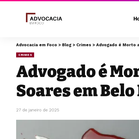
H
Advocacia em Foco
>
Blog
>
Crimes
>
Advogado é Morto a
CRIMES
Advogado é Mor
Soares em Belo
27 de janeiro de 2025