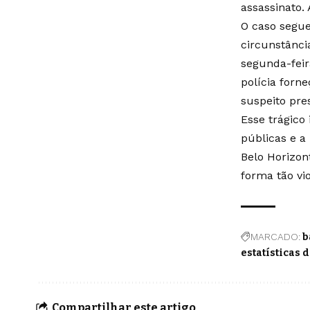
assassinato.
O caso segue
circunstânci
segunda-feir
polícia forn
suspeito pre
Esse trágico
públicas e a
Belo Horizon
forma tão vi
MARCADO:
b
estatísticas 
Compartilhar este artigo