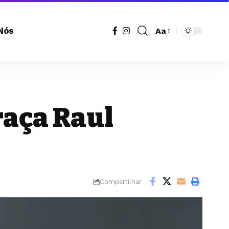
Nós
Aa
Redimensionador
de
fonte
raça Raul
Compartilhar