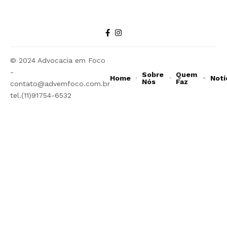
© 2024 Advocacia em Foco
-
Sobre
Quem
Home
Notí
Nós
Faz
contato@advemfoco.com.br
tel.(11)91754-6532