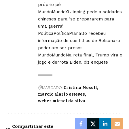
próprio pé
Mundo
Mundo
Xi Jinping pede a soldados
chineses para ‘se prepararem para
uma guerra’
Política
Política
Planalto recebeu
informação de que filhos de Bolsonaro
poderiam ser presos
Mundo
Mundo
Na reta final, Trump vira o
jogo e derrota Biden, diz enquete
MARCADO:
Cristina Mosolf
marcio alario esteves
weber micael da silva
Compartilhar este