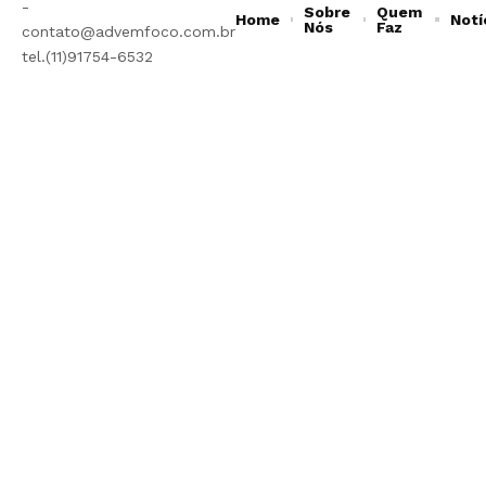
-
Sobre
Quem
Home
Notí
Nós
Faz
contato@advemfoco.com.br
tel.(11)91754-6532