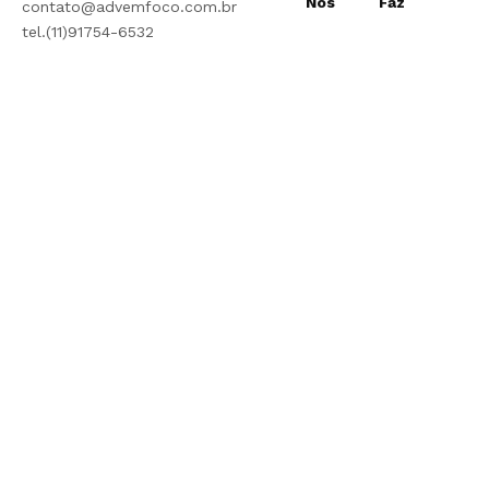
Nós
Faz
contato@advemfoco.com.br
tel.(11)91754-6532