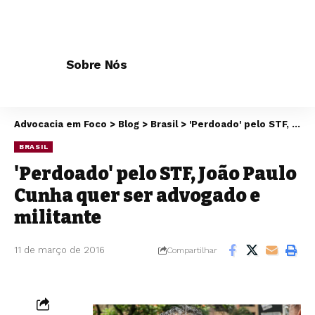
Sobre Nós
Advocacia em Foco
>
Blog
>
Brasil
>
'Perdoado' pelo STF, João Paulo Cunha quer ser advogado e militante
BRASIL
'Perdoado' pelo STF, João Paulo
Cunha quer ser advogado e
militante
11 de março de 2016
Compartilhar