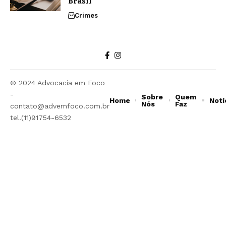
Brasil
Crimes
© 2024 Advocacia em Foco
-
Sobre
Quem
Home
Notí
Nós
Faz
contato@advemfoco.com.br
tel.(11)91754-6532