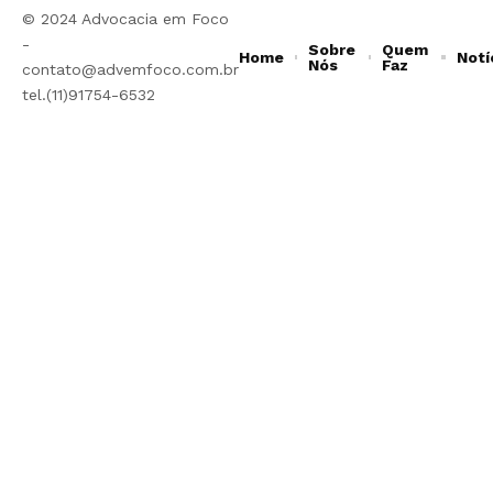
© 2024 Advocacia em Foco
-
Sobre
Quem
Home
Notí
Nós
Faz
contato@advemfoco.com.br
tel.(11)91754-6532