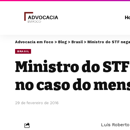
H
Advocacia em Foco
>
Blog
>
Brasil
>
Ministro do STF neg
BRASIL
Ministro do STF
no caso do men
29 de fevereiro de 2016
Luis Roberto