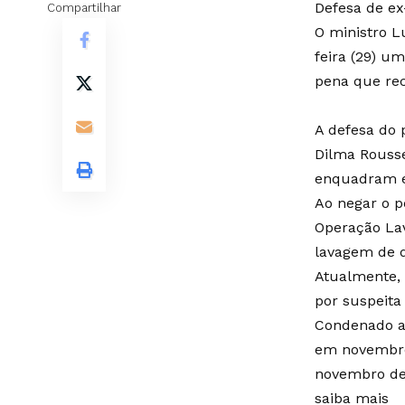
Defesa de ex
Compartilhar
O ministro L
feira (29) u
pena que re
A defesa do 
Dilma Rousse
enquadram em
Ao negar o p
Operação Lav
lavagem de d
Atualmente, 
por suspeita
Condenado a 
em novembro 
novembro de 
saiba mais