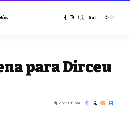
Nós
Aa
Redimensionador
de
fonte
ena para Dirceu
Compartilhar