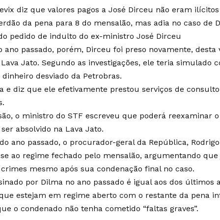
evix diz que valores pagos a José Dirceu não eram ilícitos
erdão da pena para 8 do mensalão, mas adia no caso de 
 do pedido de indulto do ex-ministro José Dirceu
 ano passado, porém, Dirceu foi preso novamente, desta v
Lava Jato. Segundo as investigações, ele teria simulado
 dinheiro desviado da Petrobras.
a e diz que ele efetivamente prestou serviços de consulto
s.
ão, o ministro do STF escreveu que poderá reexaminar o 
 ser absolvido na Lava Jato.
o ano passado, o procurador-geral da República, Rodrigo
sse ao regime fechado pelo mensalão, argumentando que 
 crimes mesmo após sua condenação final no caso.
sinado por Dilma no ano passado é igual aos dos últimos 
ue estejam em regime aberto com o restante da pena infe
 que o condenado não tenha cometido “faltas graves”.