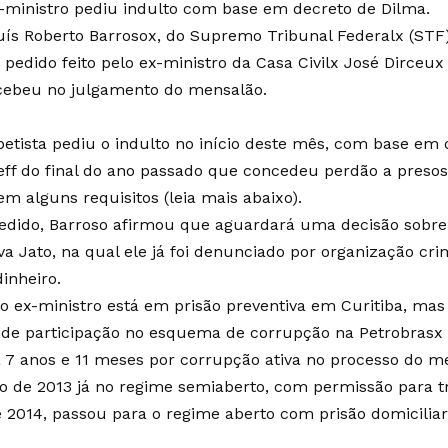
-ministro pediu indulto com base em decreto de Dilma.
uís Roberto Barrosox, do Supremo Tribunal Federalx (STF
m pedido feito pelo ex-ministro da Casa Civilx José Dirceu
cebeu no julgamento do mensalão.
petista pediu o indulto no início deste mês, com base em 
ff do final do ano passado que concedeu perdão a presos
 alguns requisitos (leia mais abaixo).
edido, Barroso afirmou que aguardará uma decisão sobre 
a Jato, na qual ele já foi denunciado por organização cri
inheiro.
o ex-ministro está em prisão preventiva em Curitiba, mas
 de participação no esquema de corrupção na Petrobrasx i
7 anos e 11 meses por corrupção ativa no processo do me
de 2013 já no regime semiaberto, com permissão para t
2014, passou para o regime aberto com prisão domiciliar