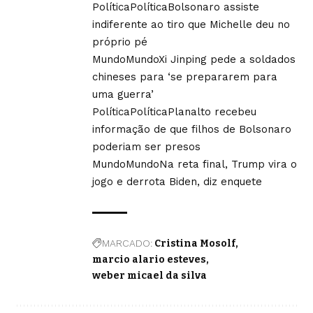
Política
Política
Bolsonaro assiste
indiferente ao tiro que Michelle deu no
próprio pé
Mundo
Mundo
Xi Jinping pede a soldados
chineses para ‘se prepararem para
uma guerra’
Política
Política
Planalto recebeu
informação de que filhos de Bolsonaro
poderiam ser presos
Mundo
Mundo
Na reta final, Trump vira o
jogo e derrota Biden, diz enquete
MARCADO:
Cristina Mosolf
marcio alario esteves
weber micael da silva