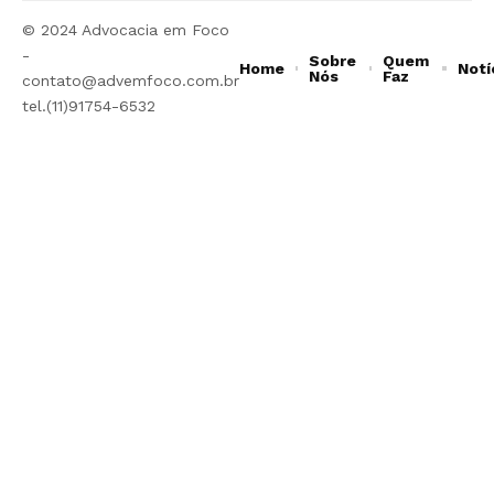
© 2024 Advocacia em Foco
-
Sobre
Quem
Home
Notí
Nós
Faz
contato@advemfoco.com.br
tel.(11)91754-6532